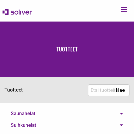
TUOTTEET
Etsi
Tuotteet
Hae
tuotteita:
Saunahelat
Suihkuhelat