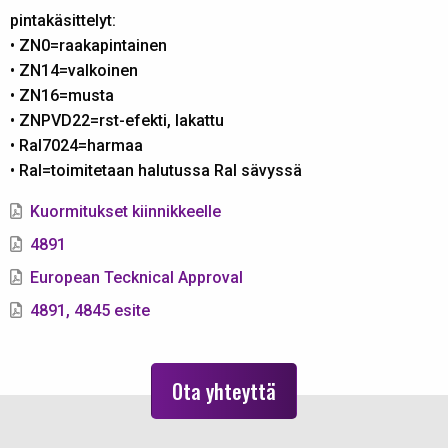
pintakäsittelyt:
• ZN0=raakapintainen
• ZN14=valkoinen
• ZN16=musta
• ZNPVD22=rst-efekti, lakattu
• Ral7024=harmaa
• Ral=toimitetaan halutussa Ral sävyssä
Kuormitukset kiinnikkeelle
4891
European Tecknical Approval
4891, 4845 esite
Ota yhteyttä