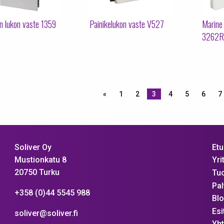
n lukon vaste 1359
Painikelukon vaste V527
Marine
3262R
«
1
2
3
4
5
6
7
Etu
Soliver Oy
Mustionkatu 8
Yri
20750 Turku
Tuo
Pal
+358 (0)44 5545 988
Blo
Esi
soliver@soliver.fi
Yht