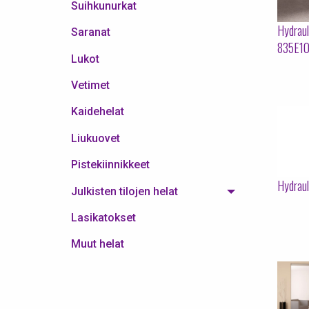
Suihkunurkat
Hydraul
Saranat
835E1
Lukot
Vetimet
Kaidehelat
Liukuovet
Pistekiinnikkeet
Hydraul
Julkisten tilojen helat
Lasikatokset
Muut helat