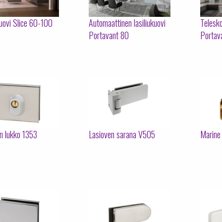
kuovi Slice 60-100
Automaattinen lasiliukuovi
Telesko
Portavant 80
Portava
n lukko 1353
Lasioven sarana V505
Marine