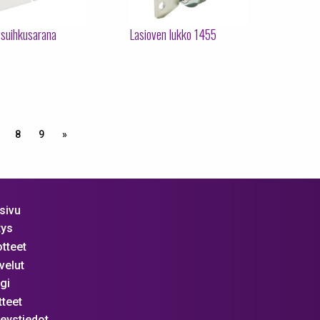
 suihkusarana
Lasioven lukko 1455
8
9
»
sivu
tys
tteet
velut
gi
tteet
eystiedot