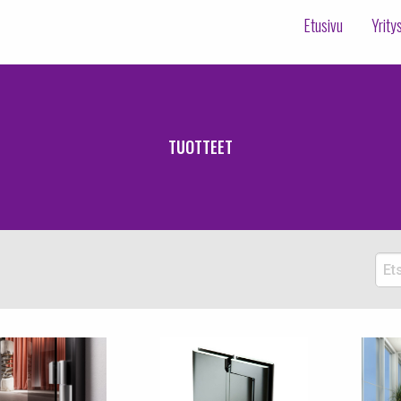
Etusivu
Yrity
TUOTTEET
Etsi
tuott