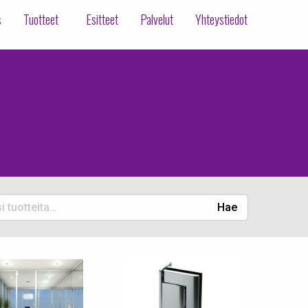
s
Tuotteet
Esitteet
Palvelut
Yhteystiedot
Hae
eita: