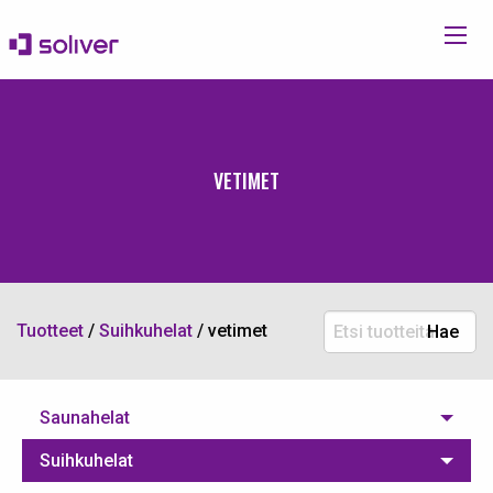
VETIMET
Etsi
Tuotteet
/
Suihkuhelat
/
vetimet
Hae
tuotteita:
Saunahelat
Suihkuhelat