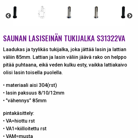
SAUNAN LASISEINÄN TUKIJALKA S31322VA
Laadukas ja tyylikäs tukijalka, joka jättää lasin ja lattian
väliin 85mm. Lattian ja lasin väliin jäävä rako on helppo
pitää puhtaana, eikä veden kulku esty, vaikka lattiakaivo
olisi lasin toisella puolella.
• materiaali aisi 304(rst)
• lasin paksuus 8/10/12mm
• ”vähennys” 85mm
pintakäsittely:
• VA=hiottu rst
• VA1=kiilloitettu rst
• VAM=musta