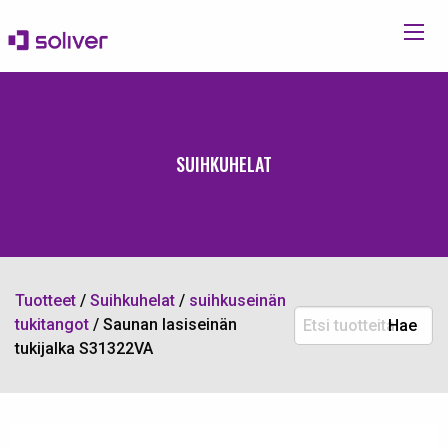
SUIHKUHELAT
Tuotteet
/
Suihkuhelat
/
suihkuseinän
Etsi
tukitangot
/
Saunan lasiseinän
Hae
tuotteita:
tukijalka S31322VA