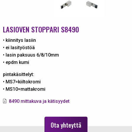
LASIOVEN STOPPARI S8490
• kiinnitys lasiin
• ei lasityöstöä
• lasin paksuus 6/8/10mm
• epdm kumi
pintakäsittelyt:
• MS7=kiiltokromi
• MS10=mattakromi
8490 mittakuva ja kätisyydet
Ota yhteyttä