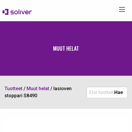
MUUT HELAT
Tuotteet
/
Muut helat
/
lasioven
Etsi
Hae
stoppari S8490
tuotteita: