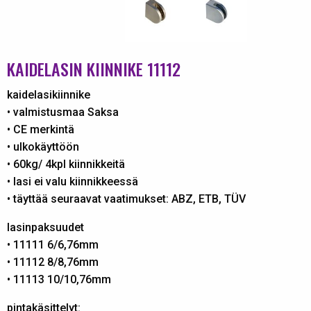
KAIDELASIN KIINNIKE 11112
kaidelasikiinnike
• valmistusmaa Saksa
• CE merkintä
• ulkokäyttöön
• 60kg/ 4kpl kiinnikkeitä
• lasi ei valu kiinnikkeessä
• täyttää seuraavat vaatimukset: ABZ, ETB, TÜV
lasinpaksuudet
• 11111 6/6,76mm
• 11112 8/8,76mm
• 11113 10/10,76mm
pintakäsittelyt: