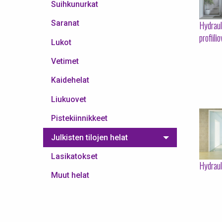
Suihkunurkat
Saranat
Hydrau
profiilio
Lukot
Vetimet
Kaidehelat
Liukuovet
Pistekiinnikkeet
Julkisten tilojen helat
Lasikatokset
Hydrau
Muut helat