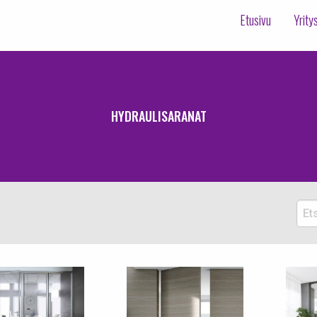
Etusivu
Yrity
HYDRAULISARANAT
Etsi
tuott