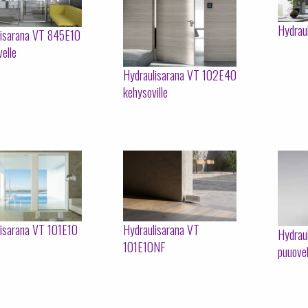
Hydrau
lisarana VT 845E10
velle
Hydraulisarana VT 102E40
kehysoville
lisarana VT 101E10
Hydraulisarana VT
Hydrau
101E10NF
puuovel