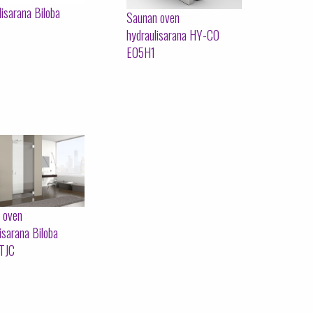
isarana Biloba
Saunan oven
hydraulisarana HY-CO
E05H1
 oven
isarana Biloba
TJC