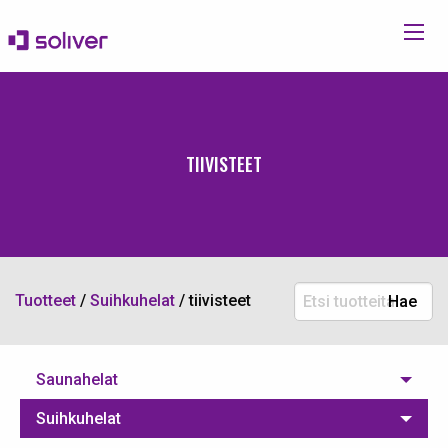
TIIVISTEET
Etsi
Tuotteet
/
Suihkuhelat
/
tiivisteet
Hae
tuotteita:
Saunahelat
Suihkuhelat