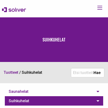
SUIHKUHELAT
Etsi
Tuotteet
/
Suihkuhelat
Hae
tuotteita:
Saunahelat
Suihkuhelat