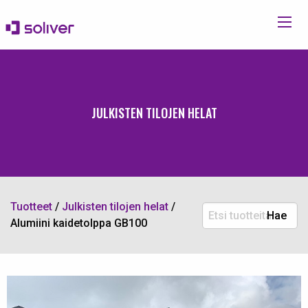
JULKISTEN TILOJEN HELAT
Tuotteet
/
Julkisten tilojen helat
/
Etsi
Hae
Alumiini kaidetolppa GB100
tuotteita: