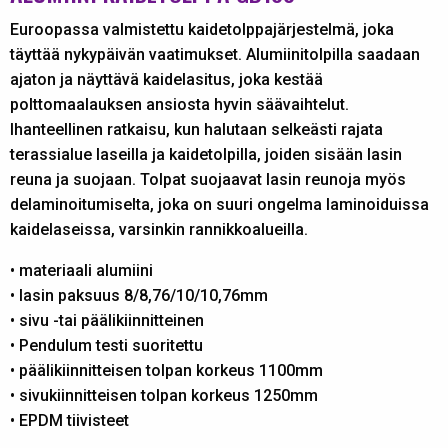
Euroopassa valmistettu kaidetolppajärjestelmä, joka
täyttää nykypäivän vaatimukset. Alumiinitolpilla saadaan
ajaton ja näyttävä kaidelasitus, joka kestää
polttomaalauksen ansiosta hyvin säävaihtelut.
Ihanteellinen ratkaisu, kun halutaan selkeästi rajata
terassialue laseilla ja kaidetolpilla, joiden sisään lasin
reuna ja suojaan. Tolpat suojaavat lasin reunoja myös
delaminoitumiselta, joka on suuri ongelma laminoiduissa
kaidelaseissa, varsinkin rannikkoalueilla.
• materiaali alumiini
• lasin paksuus 8/8,76/10/10,76mm
• sivu -tai päälikiinnitteinen
• Pendulum testi suoritettu
• päälikiinnitteisen tolpan korkeus 1100mm
• sivukiinnitteisen tolpan korkeus 1250mm
• EPDM tiivisteet