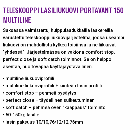
TELESKOOPPI LASILIUKUOVI PORTAVANT 150
MULTILINE
Saksassa valmistettu, huippulaadukkailla laakereilla
varustettu teleskooppiliukuovijärjestelmä, jossa useampi
liukuovi on mahdollista kytkeä toisiinsa ja ne liikkuvat
”yhdessä”. Järjestelmässä on vakiona comfort stop,
perfect close ja soft catch toiminnot. Se on helppo
asentaa, huoltovapaa käyttäjäystävällinen.
• multiline liukuoviprofiili
• multiline liukuoviprofiili + kiinteän lasin profiili
• comfort stop – pehmeä pysäytys
• perfect close – täydellinen sulkeutuminen
• soft catch – pehmeä oven ”kaappaus” toiminto
• 50-150kg lasille
• lasin paksuus 10/10,76/12/12,76mm