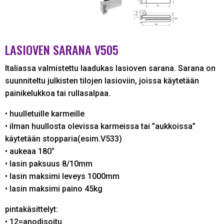
LASIOVEN SARANA V505
Italiassa valmistettu laadukas lasioven sarana. Sarana on
suunniteltu julkisten tilojen lasioviin, joissa käytetään
painikelukkoa tai rullasalpaa.
• huulletuille karmeille
• ilman huullosta olevissa karmeissa tai ”aukkoissa”
käytetään stopparia(esim.V533)
• aukeaa 180°
• lasin paksuus 8/10mm
• lasin maksimi leveys 1000mm
• lasin maksimi paino 45kg
pintakäsittelyt:
• 12=anodisoitu