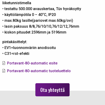
liiketunnistimella
• testattu 500.000 avauskertaa, Tüv hyväksytty
• käyttölämpötila 0 – 40°C, IP20
• max.80kg lasille(pariovet max.60kg/ovi)
• lasin paksuus 8/8,76/10/10,76/12/12,76mm
• kiskon pituudet 2596mm ja 5196mm
pintakäsittelyt:
• EV1=luonnonväriin anodisoitu
• C31=rst-efekti
Portavant-80-automatic esite
Portavant-80-automatic tuoteluettelo
Ota yhteyttä