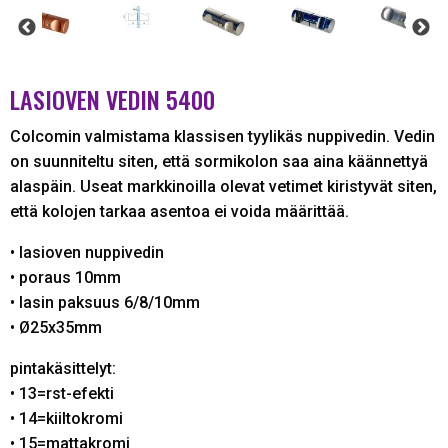
LASIOVEN VEDIN 5400
Colcomin valmistama klassisen tyylikäs nuppivedin. Vedin
on suunniteltu siten, että sormikolon saa aina käännettyä
alaspäin. Useat markkinoilla olevat vetimet kiristyvät siten,
että kolojen tarkaa asentoa ei voida määrittää.
• lasioven nuppivedin
• poraus 10mm
• lasin paksuus 6/8/10mm
• Ø25x35mm
pintakäsittelyt:
• 13=rst-efekti
• 14=kiiltokromi
• 15=mattakromi