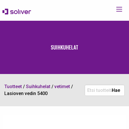
SUIHKUHELAT
Tuotteet
/
Suihkuhelat
/
vetimet
/
Etsi
Hae
Lasioven vedin 5400
tuotteita: