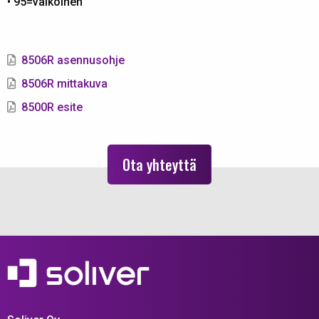
• 95=valkoinen
8506R asennusohje
8506R mittakuva
8500R esite
Ota yhteyttä