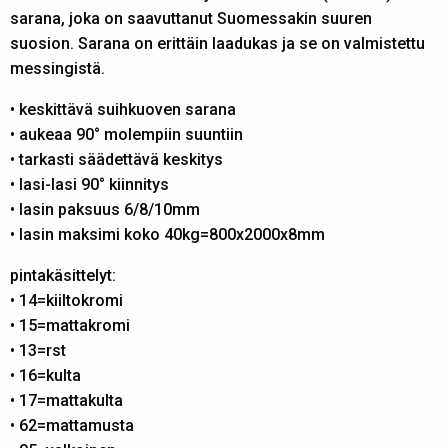
sarana, joka on saavuttanut Suomessakin suuren
suosion. Sarana on erittäin laadukas ja se on valmistettu
messingistä.
• keskittävä suihkuoven sarana
• aukeaa 90° molempiin suuntiin
• tarkasti säädettävä keskitys
• lasi-lasi 90° kiinnitys
• lasin paksuus 6/8/10mm
• lasin maksimi koko 40kg=800x2000x8mm
pintakäsittelyt:
• 14=kiiltokromi
• 15=mattakromi
• 13=rst
• 16=kulta
• 17=mattakulta
• 62=mattamusta