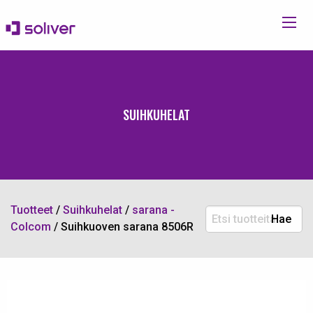
SUIHKUHELAT
Tuotteet
/
Suihkuhelat
/
sarana -
Etsi
Hae
Colcom
/
Suihkuoven sarana 8506R
tuotteita: