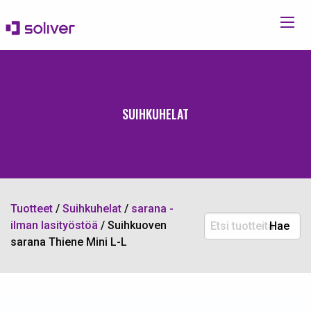
SUIHKUHELAT
Tuotteet
/
Suihkuhelat
/
sarana -
Etsi
ilman lasityöstöä
/
Suihkuoven
Hae
tuotteita:
sarana Thiene Mini L-L