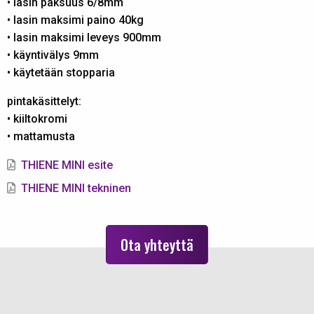
• lasin paksuus 6/8mm
• lasin maksimi paino 40kg
• lasin maksimi leveys 900mm
• käyntivälys 9mm
• käytetään stopparia
pintakäsittelyt:
• kiiltokromi
• mattamusta
THIENE MINI esite
THIENE MINI tekninen
Ota yhteyttä