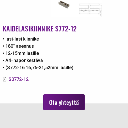
KAIDELASIKIINNIKE S772-12
• lasi-lasi kiinnike
• 180° asennus
• 12-15
mm lasille
• A4=haponkestävä
• (S772-16 16,76-21,52mm lasille)
S0772-12
Ota yhteyttä