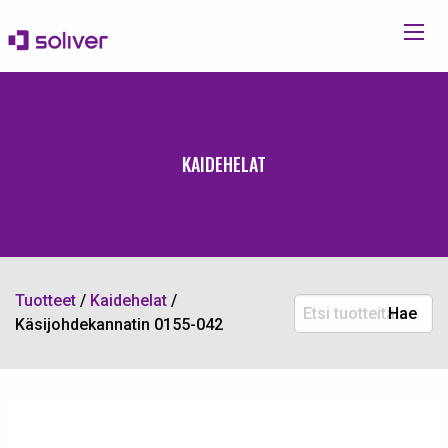
KAIDEHELAT
Tuotteet
/
Kaidehelat
/
Etsi
Hae
Käsijohdekannatin 0155-042
tuotteita: