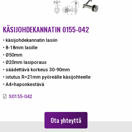
KÄSIJOHDEKANNATIN 0155-042
• käsijohdekannatin lasiin
• 8-18mm lasille
• Ø50mm
• Ø20mm lasiporaus
• säädettävä korkeus 30-90mm
• istutus R=21mm pyöreälle käsijohteelle
• A4=haponkestävä
S0155-042
Ota yhteyttä