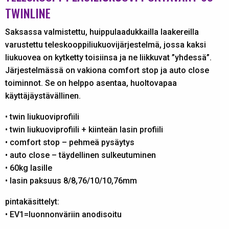
TWINLINE
Saksassa valmistettu, huippulaadukkailla laakereilla
varustettu teleskooppiliukuovijärjestelmä, jossa kaksi
liukuovea on kytketty toisiinsa ja ne liikkuvat ”yhdessä”.
Järjestelmässä on vakiona comfort stop ja auto close
toiminnot. Se on helppo asentaa, huoltovapaa
käyttäjäystävällinen.
• twin liukuoviprofiili
• twin liukuoviprofiili + kiinteän lasin profiili
• comfort stop – pehmeä pysäytys
• auto close – täydellinen sulkeutuminen
• 60kg lasille
• lasin paksuus 8/8,76/10/10,76mm
pintakäsittelyt:
• EV1=luonnonväriin anodisoitu