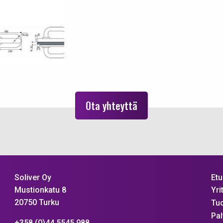
Ota yhteyttä
Etu
Soliver Oy
Mustionkatu 8
Yri
20750 Turku
Tuo
Pal
+358 (0)44 5545 988