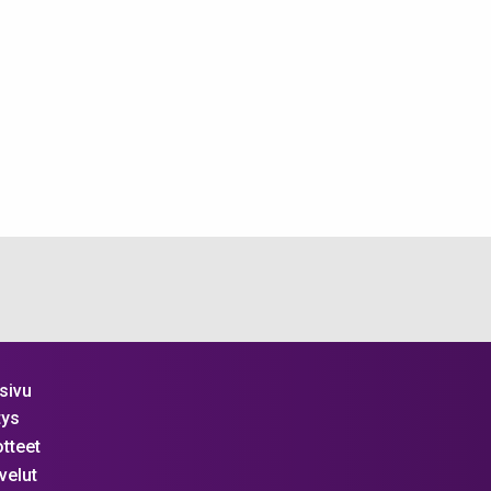
sivu
tys
tteet
velut