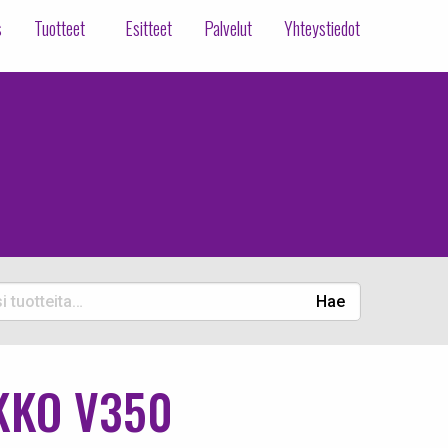
s
Tuotteet
Esitteet
Palvelut
Yhteystiedot
Hae
eita:
KKO V350