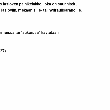
s lasioven painikelukko, joka on suunniteltu
n lasioviin, mekaanisille- tai hydraulisaranoille.
armeissa tai ”aukoissa” käytetään
527)