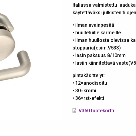
Italiassa valmistettu laaduka
käytettäväksi julkisten tiloje
• ilman avainpesää
• huulletuille karmeille
• ilman huullosta olevissa k
stopparia(esim.V533)
• lasin paksuus 8/10mm
• lasiin kiinnitettävä vaste(V
pintakäsittelyt:
• 12=anodisoitu
• 30=kromi
• 36=rst-efekti
V350 tuotekortti