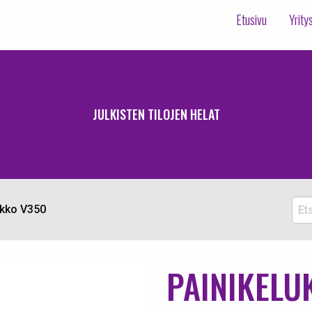
Etusivu
Yrity
JULKISTEN TILOJEN HELAT
Etsi
ukko V350
tuott
PAINIKELU