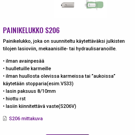
PAINIKELUKKO S206
Painikelukko, joka on suunniteltu käytettäväksi julkisten
tilojen lasioviin, mekaanisille- tai hydraulisaranoille.
• ilman avainpesää
• huulletuille karmeille
• ilman huullosta olevissa karmeissa tai ”aukoissa”
käytetään stopparia(esim.V533)
• lasin paksuus 8/10mm
• hiottu rst
• lasiin kiinnitettävä vaste(S206V)
S206 mittakuva