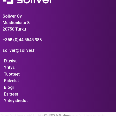
Soliver Oy
Mustionkatu 8
20750 Turku
+358 (0)44 5545 988
soliver@soliver.fi
Etusivu
Yritys
Tuotteet
Palvelut
Blogi
Esitteet
Yhteystiedot
© 2026 Soliver