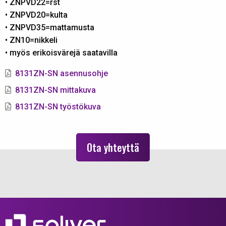
• ZNPVD22=rst
• ZNPVD20=kulta
• ZNPVD35=mattamusta
• ZN10=nikkeli
• myös erikoisvärejä saatavilla
8131ZN-SN asennusohje
8131ZN-SN mittakuva
8131ZN-SN työstökuva
Ota yhteyttä