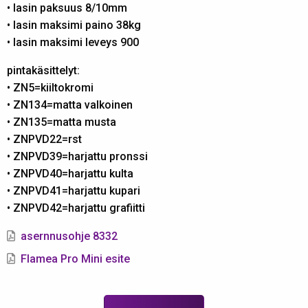
• lasin paksuus 8/10mm
• lasin maksimi paino 38kg
• lasin maksimi leveys 900
pintakäsittelyt:
• ZN5=kiiltokromi
• ZN134=matta valkoinen
• ZN135=matta musta
• ZNPVD22=rst
• ZNPVD39=harjattu pronssi
• ZNPVD40=harjattu kulta
• ZNPVD41=harjattu kupari
• ZNPVD42=harjattu grafiitti
asernnusohje 8332
Flamea Pro Mini esite